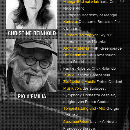
Manga-Bildmaterial:
Ilaria Gelli,
Nicola Ronci
(European Academy of Manga)
Kamera:
Guillaume Bression, Pio
d’Emilia
Mit dem Beitrag von
Sky für
journalistisches Material
Archivmaterial:
NHK, Greenpeace
Off-Stimmen:
Hal Yamanouchi,
Luca Sandri,
Rachel Roberts, Chuk Rolando
Musik:
Fabrizio Campanelli
Zusätzliche Musik:
Enrico Goldoni
Musik von:
der Budapest
Symphony Orchestra gespielt,
dirigiert von Enrico Goldoni
Tongestaltung und -Mix:
Giorgio
Vita Levi
Spezialeffekte:
Xavier Corbeau,
Francesco Surace,