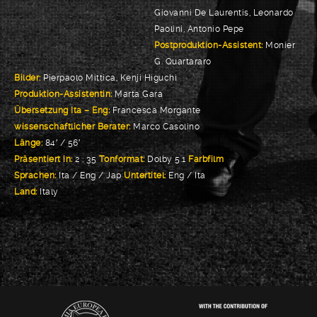
Giovanni De Laurentis, Leonardo
Paolini, Antonio Pepe
Postproduktion
-Assistent:
Monier
G. Quartararo
Bilder:
Pierpaolo Mittica, Kenji Higuchi
Produktion-Assistentin:
Marta Gara
Übersetzung Ita – Eng:
Francesca Morgante
wissenschaftlicher Berater:
Marco Casolino
Länge:
84′ / 56′
Präsentiert in:
2 : 35
Tonformat:
Dolby 5.1
Farbfilm
Sprachen:
Ita / Eng / Jap
Untertitel:
Eng / Ita
Land:
Italy