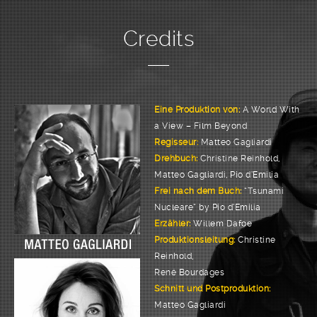
Credits
Eine Produktion von:
A World With
a View – Film Beyond
Regisseur:
Matteo Gagliardi
Drehbuch:
Christine Reinhold,
Matteo Gagliardi, Pio d’Emilia
Frei nach dem Buch:
“Tsunami
Nucleare” by Pio d’Emilia
Erzähler:
Willem Dafoe
Produktionsleitung:
Christine
Reinhold,
René Bourdages
Schnitt und Postproduktion:
Matteo Gagliardi